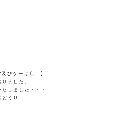
宿及びケーキ店 】
おりました。
いたしました・・・
定どうり