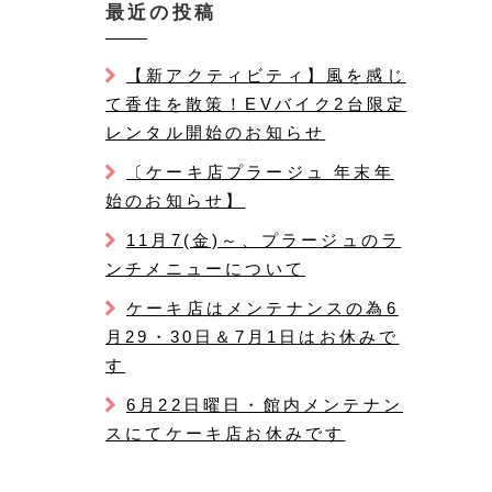
最近の投稿
【新アクティビティ】風を感じ
て香住を散策！EVバイク2台限定
レンタル開始のお知らせ
〔ケーキ店プラージュ 年末年
始のお知らせ】
11月7(金)～、プラージュのラ
ンチメニューについて
ケーキ店はメンテナンスの為6
月29・30日＆7月1日はお休みで
す
6月22日曜日・館内メンテナン
スにてケーキ店お休みです