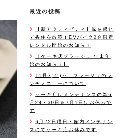
最近の投稿
【新アクティビティ】風を感じ
て香住を散策！EVバイク2台限定
レンタル開始のお知らせ
〔ケーキ店プラージュ 年末年
始のお知らせ】
11月7(金)～、プラージュのラ
ンチメニューについて
ケーキ店はメンテナンスの為6
月29・30日＆7月1日はお休みで
す
6月22日曜日・館内メンテナン
スにてケーキ店お休みです