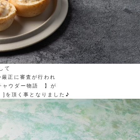
まして
か厳正に審査が行われ
チャウダー物語 】が
 ]を頂く事となりました♪