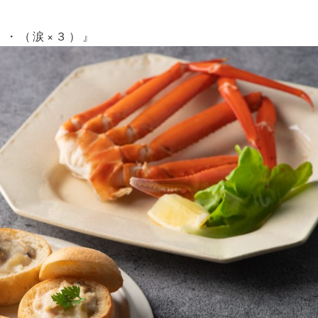
・・（涙×３）』