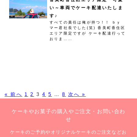
い～車両でケーキ配達いたしま
す♪
すべての責任は俺が持つ！！ ｂｙ
マー君社長でした(笑) 香美町香住区
エリア限定ですが ケーキ配達行って
おりま……
« 前へ
1
2
3
4
5
…
8
次へ »
ケーキやお菓子の購入やご注文・お問い合わ
せ
ケーキのご予約やオリジナルケーキのご注文などお