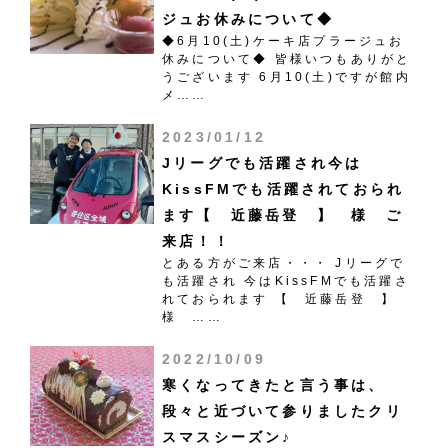
ジュお休みについて◆
◆6月10(土)ケーキ店プラージュお
休みについて◆ 皆様いつもありがと
うございます 6月10(土)ですが館内
メ……
2023/01/12
Jリーグでも活躍され今は
KissFMでも活躍されておられ
ます【 近藤岳登 】 様 ご
来店！！
とある方がご来店・・・ Jリーグで
も活躍され 今はKissFMでも活躍さ
れておられます 【 近藤岳登 】
様 ……
2022/10/09
寒くなってきたと言う事は、
段々と近づいて参りましたクリ
スマスシーズン♪