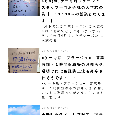
4月8(金)ケーキ店プラージュ、
スタッフ一同お子様の入学式の
為【 13：30～の営業となりま
す 】
3月下旬はご卒業シーズン ご家族の
皆様『おめでとうございま～す♪』
そして来月4月はご入学シーズン ご
家族の皆……
2022/01/23
■ケーキ店・プラージュ■ 営業
時間・１時間短縮等のお知らせ.
週明けには蔓延防止法も発令さ
れそうです・・・
■ケーキ店・プラージュ■ 営業時
間・１時間短縮等のお知らせ 皆様、
いつもご利用ありがとうございます
数日前より……
2021/12/29
香美町香住区エリア限定・可愛