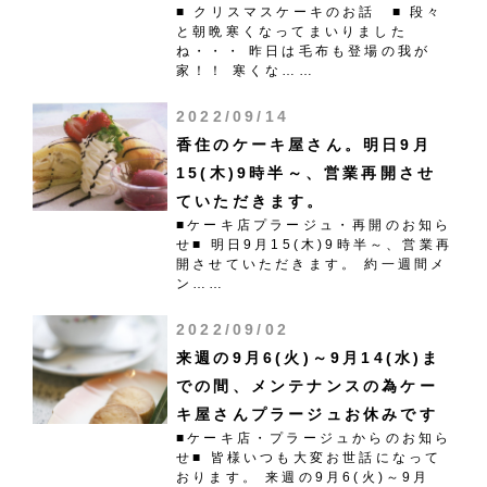
■ クリスマスケーキのお話 ■ 段々
と朝晩寒くなってまいりました
ね・・・ 昨日は毛布も登場の我が
家！！ 寒くな……
2022/09/14
香住のケーキ屋さん。明日9月
15(木)9時半～、営業再開させ
ていただきます。
■ケーキ店プラージュ・再開のお知ら
せ■ 明日9月15(木)9時半～、営業再
開させていただきます。 約一週間メ
ン……
2022/09/02
来週の9月6(火)～9月14(水)ま
での間、メンテナンスの為ケー
キ屋さんプラージュお休みです
■ケーキ店・プラージュからのお知ら
せ■ 皆様いつも大変お世話になって
おります。 来週の9月6(火)～9月